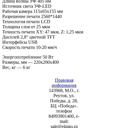
Длина волны УФ 405 нм
Источник света УФ-LED
Рабочая камера 115х65х155 мм
Разрешение печати 2560*1440
Технология печати LCD
Толщина слоя от 25 мкм
Точность печати XY: 47 мкм, Z: 1,25 мкм
Дисплей 2,8″ цветной TFT
Интерфейсы USB
Скорость печати 10-20 мм/ч
Энергопотребление 50 Вт
Размеры, мм — 220х200х400
Вес, кг — 6 кг
Правовая
информация
143968, М.О., г.
Реутов, ул.
Победы, д. 28,
БЦ «Победа».
телефон
84993901400, e-
mail:
sale@elnigo.ru