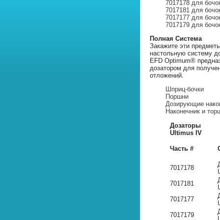
7017178 для бочо
7017181 для бочо
7017177 для бочо
7017179 для бочо
Полная Система
Закажите эти предметы
настольную систему д
EFD Optimum® предназ
дозатором для получе
отложений.
Шприц-бочки
Поршни
Дозирующие нако
Наконечник и тор
Дозаторы
Ultimus IV
Часть #
7017178
7017181
7017177
7017179