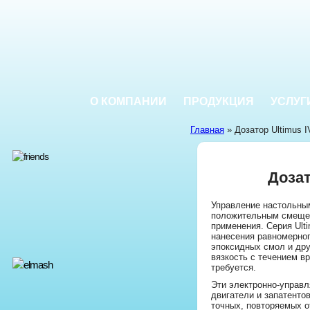
О КОМПАНИИ
ПРОДУКЦИЯ
УСЛУГ
Главная
» Дозатор Ultimus I
Дозат
Управление настольны
положительным смеще
применения. Серия Ult
нанесения равномерно
эпоксидных смол и др
вязкость с течением в
требуется.
Эти электронно-управ
двигатели и запатенто
точных, повторяемых о