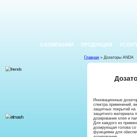
О КОМПАНИИ
ПРОДУКЦИЯ
УСЛУГ
Главная
» Дозаторы ANDA
Дозат
Инновационные дозато
спектра применений, в
защитных покрытий на 
защитного материала по
дозирование клея и па
Для каждого из примен
дозирующая голова со
функциями для обеспеч
дозирования.