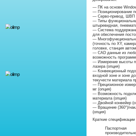
— ПК на основе Windo
— Позиционирование п
— Серво-привод, ШВП п
— Типы функциональных
штыревидная, пневмат
— Система поддержани
для обеспечения посто
— Многофункциональн
(точность по XY, камер
головке, станция автом
— CAD данные из любог
возможность программ
— Измерение высоты п
лазера (опция)
— Конвекционный подог
входной зоне и зоне д
текучести материала пр
— Прецизионное измере
мг (опция)
— Возможность подклю
материала (опция)
— Двойной конвейер (о
— Вращение (360°)/нак
(опция)
Краткие спецификации 
Паспортная
производительн