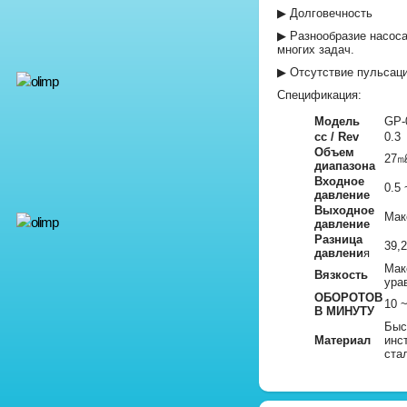
▶ Долговечность
▶ Разнообразие насоса
многих задач.
▶ Отсутствие пульсаци
Спецификация:
Модель
GP-
cc / Rev
0.3
Объем
27㎖
диапазона
Входное
0.5
давление
Выходное
Мак
давление
Разница
39,
давлени
я
Мак
Вязкость
ура
ОБОРОТОВ
10 
В МИНУТУ
Быс
Материал
инс
ста