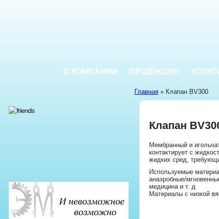
О КОМПАНИИ
ПРОДУКЦИЯ
УСЛУГ
Главная
» Клапан BV300
Клапан BV30
Мембранный и игольчат
контактирует с жидкос
жидких сред, требующи
Используемые материа
анаэробные/мгновенные
медицина и т. д
Материалы с низкой вя