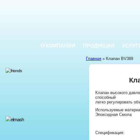
О КОМПАНИИ
ПРОДУКЦИЯ
УСЛУГ
Главная
» Клапан BV389
Кл
Клапан высокого давле
способный
легко регулировать об
Используемые материа
Эпоксидная Смола
Спецификация: