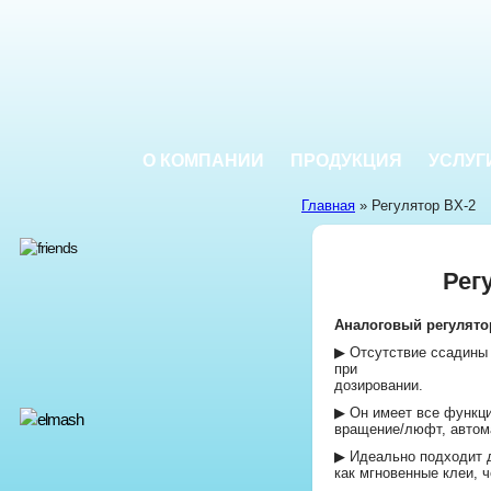
О КОМПАНИИ
ПРОДУКЦИЯ
УСЛУГ
Главная
» Регулятор BX-2
Рег
Аналоговый регулято
▶ Отсутствие ссадины 
при
дозировании.
▶ Он имеет все функци
вращение/люфт, автома
▶ Идеально подходит д
как мгновенные клеи, ч