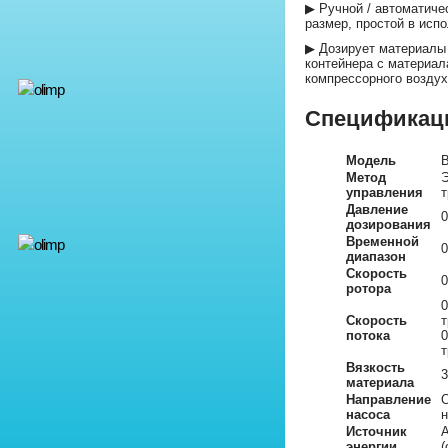
▶ Ручной / автоматиче
размер, простой в исп
▶ Дозирует материалы
контейнера с материал
компрессорного воздух
Спецификац
Модель
Метод
Э
управления
т
Давление
0
дозирования
Временной
0
диапазон
Скорость
0
ротора
0
Скорость
т
потока
0
т
Вязкость
3
материала
Направление
О
насоса
н
Источник
A
энергии
(