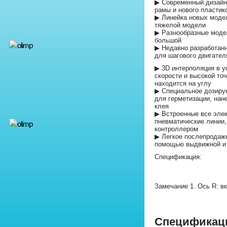
▶ Современный дизайн
рамы и нового пластик
▶ Линейка новых моде
тяжелой модели
▶ Разнообразные моде
большой
▶ Недавно разработан
для шагового двигател
▶ 3D интерполяция в у
скорости и высокой то
находится на углу
▶ Специальное дозиру
для герметизации, нан
клея
▶ Встроенные все элек
пневматические линии,
контроллером
▶ Легкое послепродаж
помощью выдвижной и 
Спецификация:
Замечание 1. Ось R: в
Спецификац