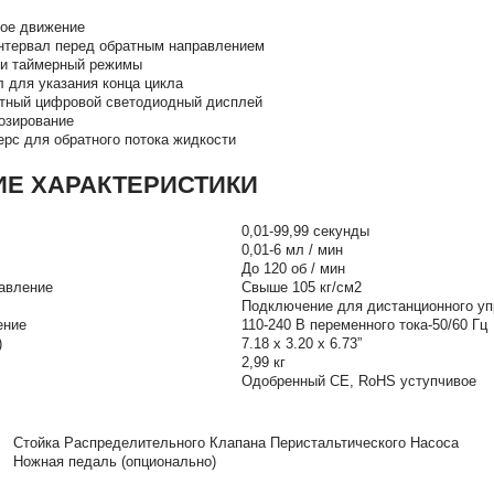
ное движение
нтервал перед обратным направлением
и таймерный режимы
 для указания конца цикла
тный цифровой светодиодный дисплей
озирование
рс для обратного потока жидкости
ИЕ ХАРАКТЕРИСТИКИ
0,01-99,99 секунды
0,01-6 мл / мин
До 120 об / мин
авление
Свыше 105 кг/см2
Подключение для дистанционного у
ение
110-240 В переменного тока-50/60 Гц
)
7.18 x 3.20 x 6.73”
2,99 кг
Одобренный CE, RoHS уступчивое
Стойка Распределительного Клапана Перистальтического Насоса
Ножная педаль (опционально)