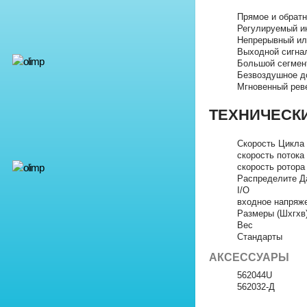
Прямое и обрат
Регулируемый и
Непрерывный ил
Выходной сигнал
Большой сегмен
Безвоздушное д
Мгновенный реве
ТЕХНИЧЕСК
Скорость Цикла
скорость потока
скорость ротора
Распределите Д
I/O
входное напряж
Размеры (Шхгхв
Вес
Стандарты
АКСЕССУАРЫ
562044U
562032-Д