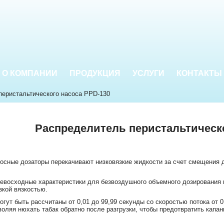
О КОМПАНИИ
ПРОДУКЦИЯ
УСЛУГИ
КОНТАКТЫ
еристальтического насоса PPD-130
Распределитель перистальтическо
осные дозаторы перекачивают низковязкие жидкости за счет смещения 
евосходные характеристики для безвоздушного объемного дозирования м
зкой вязкостью.
гут быть рассчитаны от 0,01 до 99,99 секунды со скоростью потока от 
оляя нюхать табак обратно после разгрузки, чтобы предотвратить капан