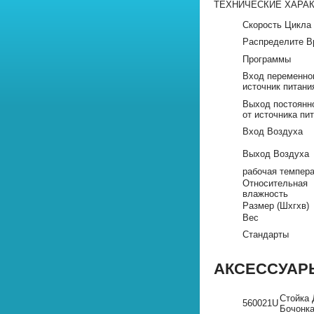
ТЕХНИЧЕСКИЕ ХАРА
Скорость Цикла
Распределите В
Программы
Вход переменног
источник питани
Выход постоянно
от источника пи
Вход Воздуха
Выход Воздуха
рабочая темпер
Относительная
влажность
Размер (Шхгхв)
Вес
Стандарты
АКСЕССУАР
Стойка 
560021U
Бочонк