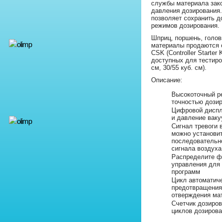
службы материала зак
давления дозирования
позволяет сохранить д
режимов дозирования.
Шприц, поршень, голов
материалы продаются о
CSK (Controller Starter
доступных для тестирова
см, 30/55 куб. см).
Описание:
Высокоточный р
точностью дози
Цифровой диспл
и давление вак
Сигнал тревоги 
можно установит
последовательн
сигнала воздуха
Распределите ф
управления для
программ
Цикл автоматич
предотвращения
отверждения ма
Счетчик дозиро
циклов дозиров