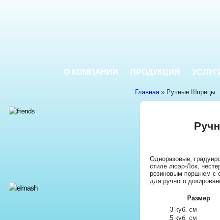
О КОМПАНИИ
ПРОДУКЦИЯ
УСЛУГ
Главная
» Ручные Шприцы
Руч
Одноразовые, градуир
стиле люэр-Лок, нест
резиновым поршнем с 
для ручного дозирован
Размер
3 куб. см
5 куб. см