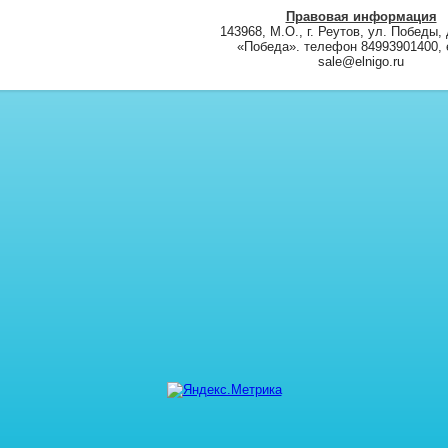
Правовая информация
143968, М.О., г. Реутов, ул. Победы, 
«Победа». телефон 84993901400, e
sale@elnigo.ru