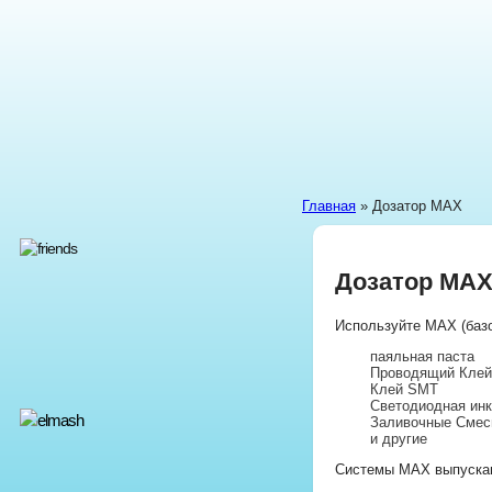
Главная
» Дозатор MAX
Дозатор MA
Используйте MAX (базо
паяльная паста
Проводящий Клей
Клей SMT
Светодиодная ин
Заливочные Смес
и другие
Системы MAX выпускаю