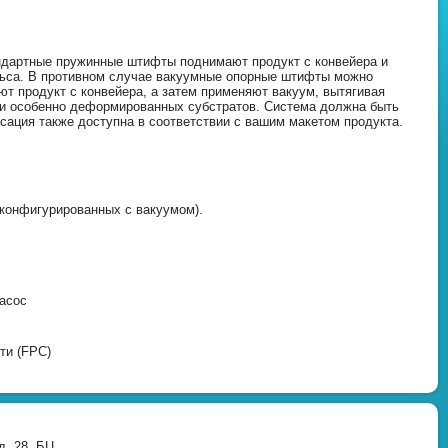
ндартные пружинные штифты поднимают продукт с конвейера и
ельса. В противном случае вакуумные опорные штифты можно
 продукт с конвейера, а затем применяют вакуум, вытягивая
или особенно деформированных субстратов. Система должна быть
сация также доступна в соответствии с вашим макетом продукта.
конфигурированных с вакуумом).
асос
ти (FPC)
д. 28, БЦ