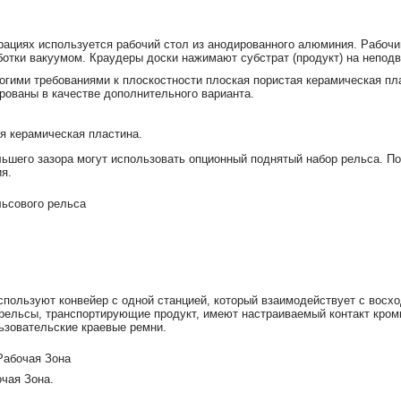
ациях используется рабочий стол из анодированного алюминия. Рабочий 
ботки вакуумом. Краудеры доски нажимают субстрат (продукт) на непод
огими требованиями к плоскостности плоская пористая керамическая пла
рованы в качестве дополнительного варианта.
я керамическая пластина.
ьшего зазора могут использовать опционный поднятый набор рельса. По
я.
пользуют конвейер с одной станцией, который взаимодействует с вос
ельсы, транспортирующие продукт, имеют настраиваемый контакт кромк
ьзовательские краевые ремни.
чая Зона.