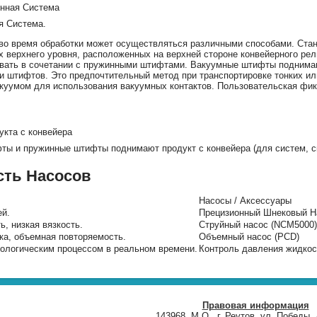
я Система.
 во время обработки может осуществляться различными способами. Ста
х верхнего уровня, расположенных на верхней стороне конвейерного р
вать в сочетании с пружинными штифтами. Вакуумные штифты поднимают
ти штифтов. Это предпочтительный метод при транспортировке тонких 
куумом для использования вакуумных контактов. Пользовательская фик
ы и пружинные штифты поднимают продукт с конвейера (для систем, с
ть Насосов
Насосы / Аксессуары
ей.
Прецизионный Шнековый Н
ь, низкая вязкость.
Струйный насос (NCM5000)
ка, объемная повторяемость.
Объемный насос (PCD)
нологическим процессом в реальном времени.
Контроль давления жидкос
Правовая информация
143968, М.О., г. Реутов, ул. Победы, 