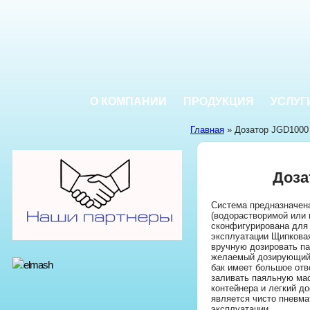
О КОМПАНИИ
ПРОДУКЦИЯ
УСЛУГ
Главная
» Дозатор JGD1000
Доза
Cистема предназначен
(водорастворимой или
сконфигурирована для 1
эксплуатации Щипковая
вручную дозировать п
желаемый дозирующий 
бак имеет большое отв
заливать паяльную мас
контейнера и легкий до
является чисто пневма
эксплуатации.