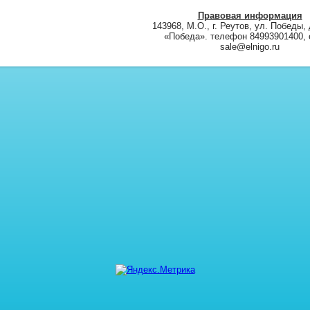
Правовая информация
143968, М.О., г. Реутов, ул. Победы, 
«Победа». телефон 84993901400, e
sale@elnigo.ru