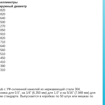
иллиметры
аружный диаметр
.820
.820
.640
.500
.270
.050
.910
.820
.710
.640
.560
.510
.450
.410
.390
.310
ub с УФ-склеенной канюлей из нержавеющей стали 304,
ка для 0,5”, на 1/4” (6,350 мм) для 1,0” и на 5/16” (7,948 мм) для
м стандарте. Выпускается в коробках по 50 штук или мешках по