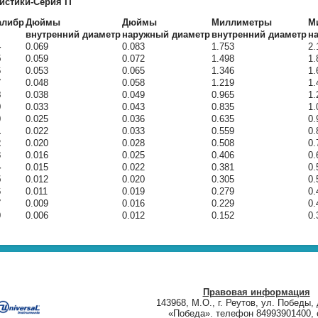
истики-Серия IT
алибр
Дюймы
Дюймы
Миллиметры
М
внутренний диаметр
наружный диаметр
внутренний диаметр
н
4
0.069
0.083
1.753
2.
5
0.059
0.072
1.498
1.
6
0.053
0.065
1.346
1.
7
0.048
0.058
1.219
1.
8
0.038
0.049
0.965
1.
9
0.033
0.043
0.835
1.
0
0.025
0.036
0.635
0.
1
0.022
0.033
0.559
0.
2
0.020
0.028
0.508
0.
3
0.016
0.025
0.406
0.
4
0.015
0.022
0.381
0.
5
0.012
0.020
0.305
0.
6
0.011
0.019
0.279
0.
7
0.009
0.016
0.229
0.
0
0.006
0.012
0.152
0.
Правовая информация
143968, М.О., г. Реутов, ул. Победы, 
«Победа». телефон 84993901400, e