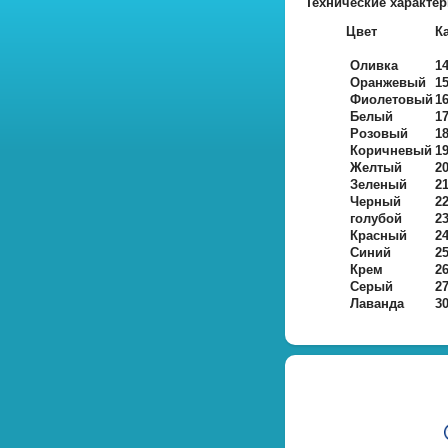
Технические характер
Цвет
К
Оливка
1
Оранжевый
1
Фиолетовый
1
Белый
1
Розовый
1
Коричневый
1
Желтый
2
Зеленый
2
Черный
2
голубой
2
Красный
2
Синий
2
Крем
2
Серый
2
Лаванда
3