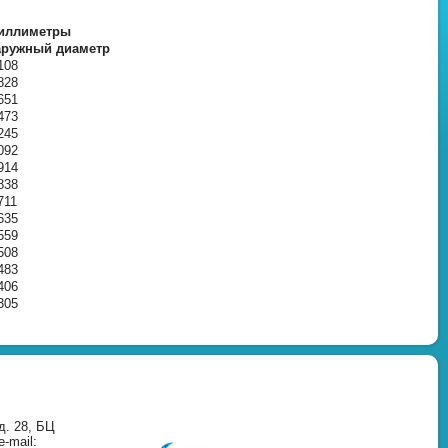
иллиметры
аружный диаметр
108
828
651
473
245
092
914
838
711
635
559
508
483
406
305
д. 28, БЦ
-mail: