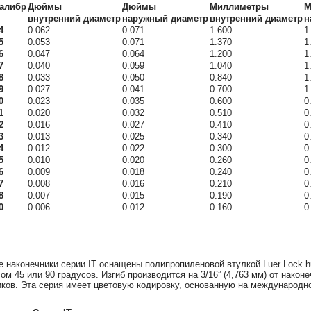
алибр
Дюймы
Дюймы
Миллиметры
М
внутренний диаметр
наружный диаметр
внутренний диаметр
н
4
0.062
0.071
1.600
1
5
0.053
0.071
1.370
1
6
0.047
0.064
1.200
1
7
0.040
0.059
1.040
1
8
0.033
0.050
0.840
1
9
0.027
0.041
0.700
1
0
0.023
0.035
0.600
0
1
0.020
0.032
0.510
0
2
0.016
0.027
0.410
0
3
0.013
0.025
0.340
0
4
0.012
0.022
0.300
0
5
0.010
0.020
0.260
0
6
0.009
0.018
0.240
0
7
0.008
0.016
0.210
0
8
0.007
0.015
0.190
0
0
0.006
0.012
0.160
0
наконечники серии IT оснащены полипропиленовой втулкой Luer Lock h
 45 или 90 градусов. Изгиб производится на 3/16” (4,763 мм) от наконечни
иков. Эта серия имеет цветовую кодировку, основанную на международно