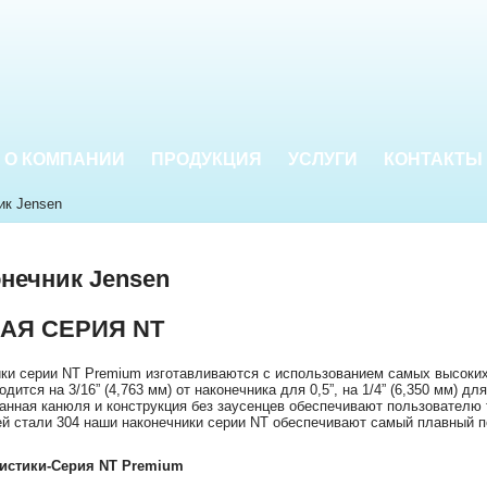
О КОМПАНИИ
ПРОДУКЦИЯ
УСЛУГИ
КОНТАКТЫ
ик Jensen
онечник Jensen
АЯ СЕРИЯ NT
и серии NT Premium изготавливаются с использованием самых высоких 
дится на 3/16” (4,763 мм) от наконечника для 0,5”, на 1/4” (6,350 мм) для
анная канюля и конструкция без заусенцев обеспечивают пользователю 
 стали 304 наши наконечники серии NT обеспечивают самый плавный по
ристики-Серия NT Premium