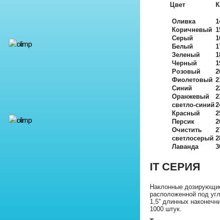
Цвет
К
Оливка
1
Коричневый
1
Серый
1
Белый
1
Зеленый
1
Черный
1
Розовый
2
Фиолетовый
2
Синий
2
Оранжевый
2
светло-синий
2
Красный
2
Персик
2
Очистить
2
светлосерый
2
Лаванда
3
IT СЕРИЯ
Наклонные дозирующие 
расположенной под углом
1,5” длинных наконечн
1000 штук.