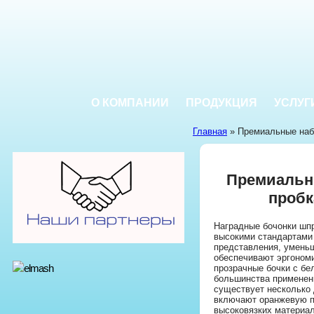
О КОМПАНИИ
ПРОДУКЦИЯ
УСЛУГ
Главная
» Премиальные наб
Премиальн
пробк
Наградные бочонки шп
высокими стандартами
представления, уменьш
обеспечивают эргоном
прозрачные бочки с бе
большинства применен
существует несколько 
включают оранжевую п
высоковязких материал