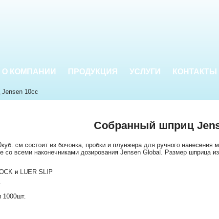
О КОМПАНИИ
ПРОДУКЦИЯ
УСЛУГИ
КОНТАКТЫ
 Jensen 10сс
Собранный шприц Jens
куб. см состоит из бочонка, пробки и плунжера для ручного нанесения
е со всеми наконечниками дозирования Jensen Global. Размер шприца из
LOCK и LUER SLIP
.
и 1000шт.