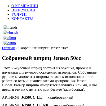
О КОМПАНИИ
ПРОДУКЦИЯ
УСЛУГИ
КОНТАКТЫ
Главная
» Собранный шприц Jensen 50сс
Собранный шприц Jensen 50сс
Этот 50-кубовый шприц состоит из бочонка, пробки и
плунжера для ручного осаждения материалов. Собранные
ручные компоненты шприца готовы к использованию и
работе со всеми наконечниками дозирования Jensen
Global. Размер шприца измеряется в кубиках или мл, и мы
предлагаем их с печатью или без нее (калибровки).
АРТИКУЛ:
JG50CC-LL
— калиброванный
АРТИКУЛ:
JG50CC-LL-NP
— не калиброванный