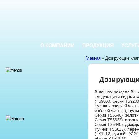
О КОМПАНИИ
ПРОДУКЦИЯ
УСЛУГ
Главная
» Дозирующие клап
Дозирующи
В данном разделе Вы 
следующими видами к
(TS9000, Серия TS9200
сменной рабочей част
рабочей частью),
пуль
Серия TS5540),
золот
Серия TS5322),
игольч
Серия TS5440),
диафр
Ручной TS5623),
пере
(TS1212, ручной TS120
объема
(TS8100).