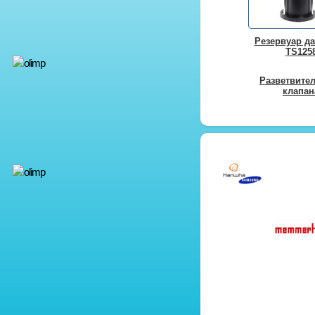
Резервуар д
TS125
Разветвител
клапан