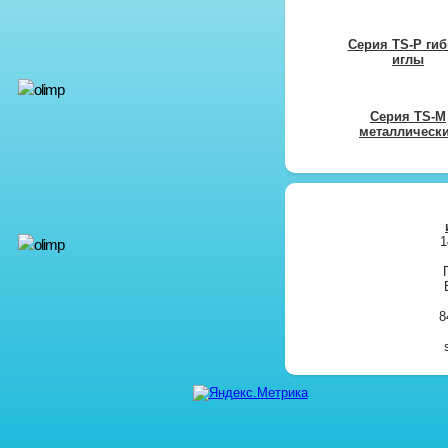
Серия TS-P гиб
иглы
Серия TS-M
металлическ
1
8