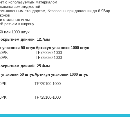
ует с используемым материалом
льшинством жидкостей
омышленным стандартам, безопасны при давлении до 6.9Бар
конов
 и стальные иглы
ой разъем к шприцу
50 или 1000 штук:
покрытием длиной 12.7мм
л упаковки 50 штук
Артикул упаковки 1000 штук
50PK
TF720050-1000
50PK
TF725050-1000
покрытием длиной 25.4мм
 упаковки 50 штук
Артикул упаковки 1000 штук
00PK
TF720100-1000
00PK
TF725100-1000