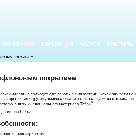
О КОМПАНИИ
ПРОДУКЦИЯ
УСЛУГИ
КОНТАКТЫ
оновым покрытием
тефлоновым покрытием
авкой идеально подходят для работы с жидкостями низкой вязкости ил
 засорению или другому взаимодействию с используемым материалом. 
®
ставку в иглу их специального материала Teflon
.
 давление 6.9Бар.
обенности:
асорения цианакрилатом