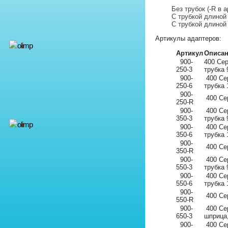
Без трубок (-R в 
С трубкой длиной 
С трубкой длиной 
Артикулы адаптеров:
Артикул
Описа
900-
400 Се
250-3
трубка
900-
400 Се
250-6
трубка
900-
400 Се
250-R
900-
400 Се
350-3
трубка
900-
400 Се
350-6
трубка
900-
400 Се
350-R
900-
400 Се
550-3
трубка
900-
400 Се
550-6
трубка
900-
400 Се
550-R
900-
400 Се
650-3
шприца,
900-
400 Се