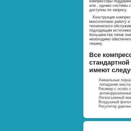
компрессоры поддержи
атм., однако системы 
доступны по запросу.
Конструкция компресс
многолетнюю работу и
технического обслужив
подходящим источнико
большинства типов пне
необходимо обеспечить
тишину.
Все компрес
стандартной
имеют след
Уникальные порш
попадание масла
Ресивер с особо 
антикоррозионны
Легкосъемный ма
Воздушный фильт
Регулятор давлен