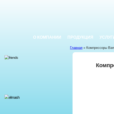
О КОМПАНИИ
ПРОДУКЦИЯ
УСЛУГ
Главная
» Компрессоры Bam
Компр