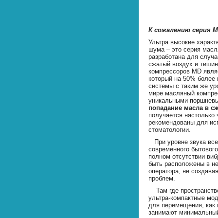
К сожалению серия 
Ультра высокие характ
шума – это серия мас
разработана для случа
сжатый воздух и тиши
компрессоров MD явля
который на 50% более 
системы с таким же ур
мире масляный компре
уникальными поршнев
попадание масла в с
получается настолько 
рекомендованы для ис
стоматологии.
При уровне звука всег
современного бытового
полном отсутствии ви
быть расположены в не
оператора, не создава
проблем.
Там где пространство
ультра-компактные мод
для перемещения, как 
занимают минимальный