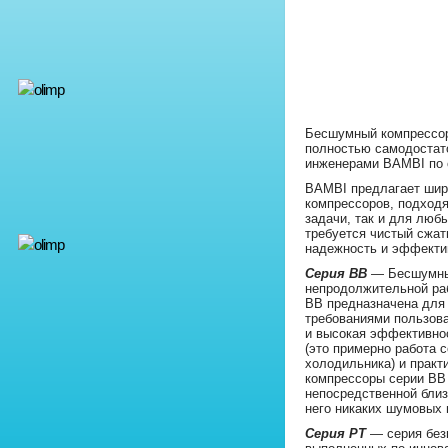
Бесшумный компрессо
полностью самодостат
инженерами BAMBI по 
BAMBI предлагает шир
компрессоров, подход
задачи, так и для люб
требуется чистый сжат
надежность и эффекти
Серия BB
— Бесшумны
непродолжительной ра
BB предназначена для 
требованиями пользов
и высокая эффективнос
(это примерно работа 
холодильника) и практ
компрессоры серии BB
непосредственной близ
него никаких шумовых
Серия PT
— серия без