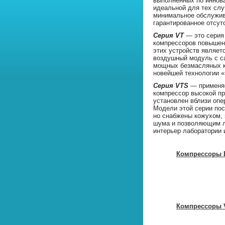
выполненных по иннова
идеальной для тех слу
минимальное обслужив
гарантированное отсут
Серия VT
— это серия
компрессоров повышен
этих устройств являет
воздушный модуль с с
мощных безмасляных к
новейшей технологии «
Серия VTS
— применяе
компрессор высокой п
установлен вблизи опе
Модели этой серии пос
но снабжены кожухом,
шума и позволяющим л
интерьер лаборатории 
Компрессоры 
Компрессоры 