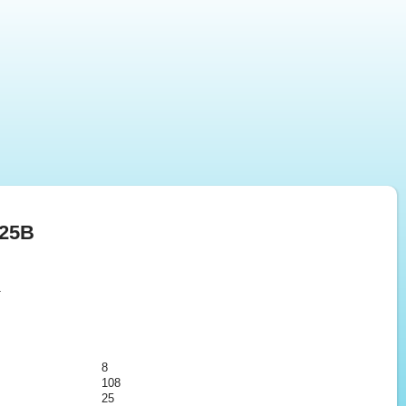
-25B
т
8
108
25