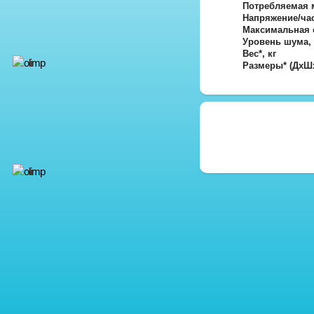
Потребляемая 
Напряжение/час
Максимальная с
Уровень шума,
Вес*, кг
Размеры* (ДхШ