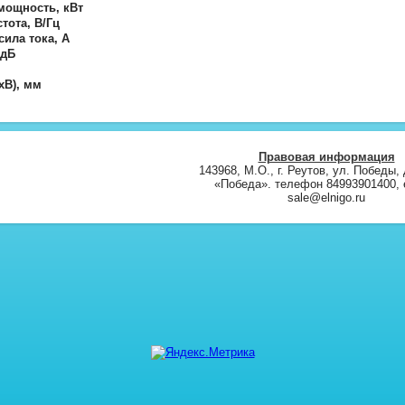
мощность, кВт
тота, В/Гц
ила тока, А
 дБ
хВ), мм
Правовая информация
143968, М.О., г. Реутов, ул. Победы, 
«Победа». телефон 84993901400, e
sale@elnigo.ru