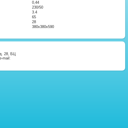
0,44
230/50
3.4
65
28
380x380x590
д. 28, БЦ
-mail: