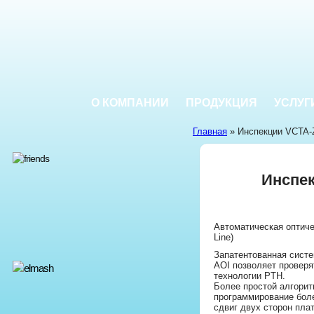
О КОМПАНИИ
ПРОДУКЦИЯ
УСЛУГ
Главная
» Инспекции VCTA-
Инспе
Автоматическая оптиче
Line)
Запатентованная систе
AOI позволяет проверя
технологии PTH.
Более простой алгори
программирование боле
сдвиг двух сторон плат