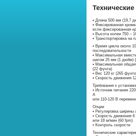
Технические
• Длина 500 мм (19,7 
• Фиксированная кромк
если фиксированная к
• Высота колеи 750 – 10
• Транспортировка на 
• Время цикла около 10
последовательности
• Максимальная вмест
шагом 25 мм (1 дюйм) 
• Максимальная общая 
(22 фунта)
• Вес 120 кг (265 фунто
• Скорость движения 12
Требования к установк
• Источник питания 220-
А
или 110-120 В переменно
Опции
• Регулировка ширины 
• Скорость движения 6 
или 18 м/мин (60 fpm)
• Контроль скорости
Технические характери