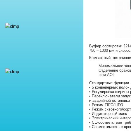
Буфер сортировки J214
750 – 1000 мм и скоро
Компактный, встраива
Минимальное зан
Отделение браков
или AOI
Стандартные функции
• 5 конвейерных полок
• Регулировка ширины
• Переключатели запус
и аварийной остановки
• Режим FIFO/LIFO
• Режим сквозного/сор
• Индикаторный маяк
• Электрический инт
• CE-соответствие тре
• Совместимость с про