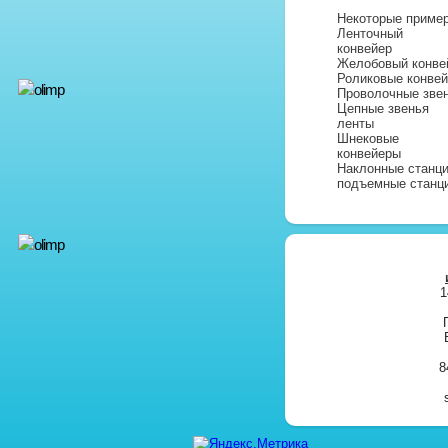
Некоторые пример
Ленточный
конвейер
Желобовый конве
Роликовые конвей
Проволочные зве
Цепные звенья
ленты
Шнековые
конвейеры
Наклонные станц
подъемные станц
1
8