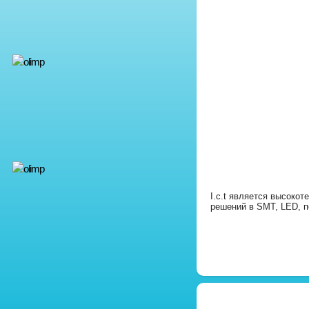
I.c.t является высоко
решений в SMT, LED, п