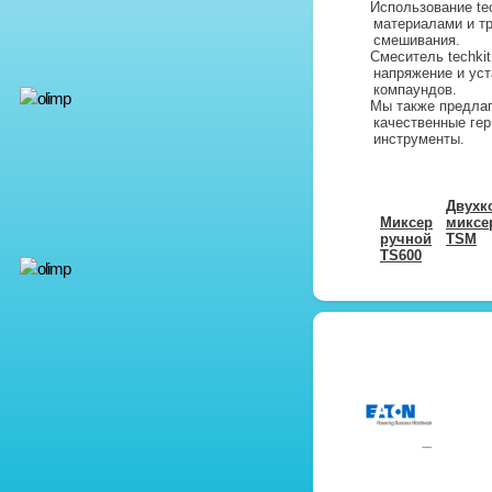
Использование tec
материалами и т
смешивания.
Смеситель techki
напряжение и ус
компаундов.
Мы также предла
качественные ге
инструменты.
Двухк
Миксер
миксе
ручной
TSM
TS600