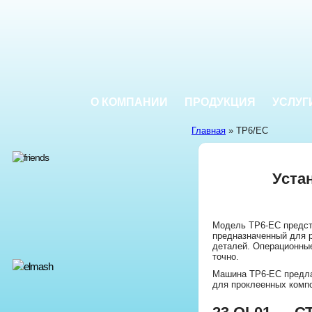
О КОМПАНИИ
ПРОДУКЦИЯ
УСЛУГ
Главная
» TP6/EC
Уста
Модель TP6-EC предста
предназначенный для р
деталей. Операционны
точно.
Машина TP6-EC предла
для проклеенных комп