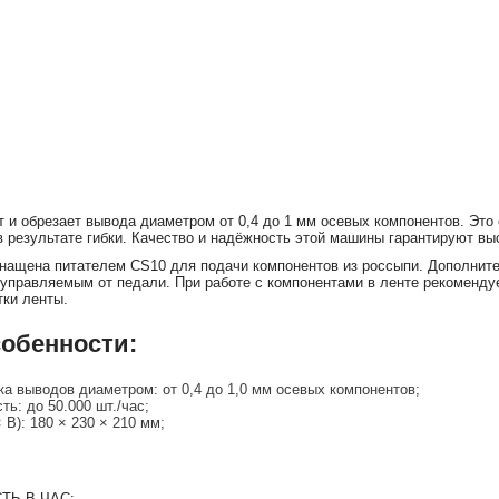
и обрезает вывода диаметром от 0,4 до 1 мм осевых компонентов. Это 
 результате гибки. Качество и надёжность этой машины гарантируют вы
нащена питателем CS10 для подачи компонентов из россыпи. Дополнит
 управляемым от педали. При работе с компонентами в ленте рекоменд
тки ленты.
обенности:
ка выводов диаметром: от 0,4 до 1,0 мм осевых компонентов;
ь: до 50.000 шт./час;
 В): 180 × 230 × 210 мм;
Ь В ЧАС: