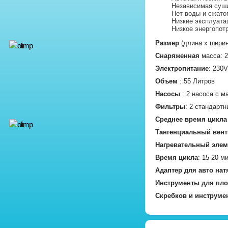
Независимая суши
Нет воды и сжато
Низкие эксплуата
Низкое энергопот
Размер
(длина х ширин
Снаряженная
масса: 2
Электропитание
: 230
Объем
: 55 Литров
Насосы
: 2 насоса с 
Фильтры
: 2 стандарт
Среднее время цикла
Тангенциальный вент
Нагревательный элем
Время цикла
: 15-20 м
Адаптер для авто нат
Инструменты для пло
Скребков и инструме