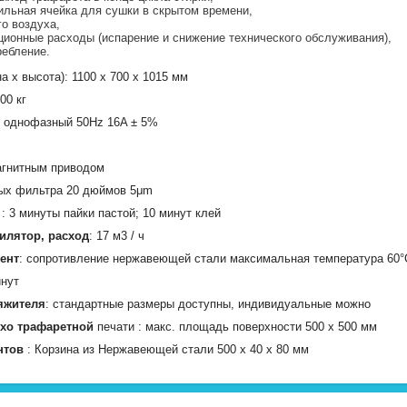
льная ячейка для сушки в скрытом времени,
го воздуха,
ционные расходы (испарение и снижение технического обслуживания),
ребление.
а х высота): 1100 х 700 х 1015 мм
00 кг
V однофазный 50Hz 16A ± 5%
магнитным приводом
ных фильтра 20 дюймов 5μm
: 3 минуты пайки пастой; 10 минут клей
илятор, расход
: 17 м3 / ч
ент
: сопротивление нержавеющей стали максимальная температура 60°
инут
яжителя
: стандартные размеры доступны, индивидуальные можно
хо трафаретной
печати : макс. площадь поверхности 500 x 500 мм
нтов
: Корзина из Нержавеющей стали 500 x 40 x 80 мм