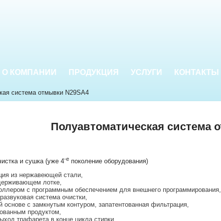
О КОМПАНИИ
ПРОДУКЦИЯ
УСЛУГИ
КОНТАКТЫ
кая система отмывки N29SA4
Полуавтоматическая система 
-е
истка и сушка (уже 4
поколение оборудования)
ция из нержавеющей стали,
удерживающем лотке,
оллером с программным обеспечением для внешнего программирования,
развуковая система очистки,
й основе с замкнутым контуром, запатентованная фильтрация,
ованным продуктом,
ыход трафарета в конце цикла стирки,