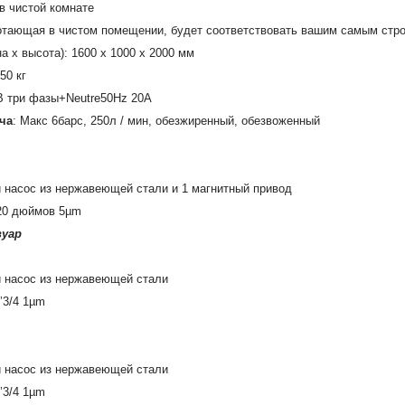
в чистой комнате
отающая в чистом помещении, будет соответствовать вашим самым строг
а х высота): 1600 х 1000 х 2000 мм
50 кг
В три фазы+Neutre50Hz 20А
ча
: Макс 6барс, 250л / мин, обезжиренный, обезвоженный
й насос из нержавеющей стали и 1 магнитный привод
20 дюймов 5µm
вуар
й насос из нержавеющей стали
’3/4 1µm
й насос из нержавеющей стали
’3/4 1µm