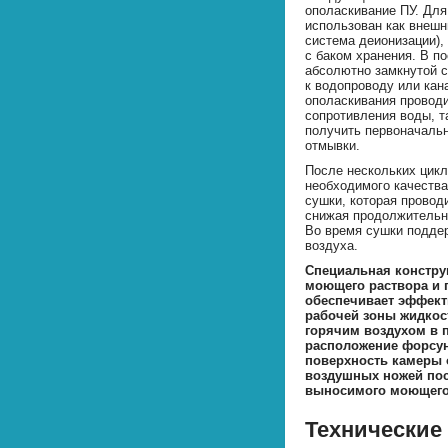
ополаскивание ПУ. Для
использован как внешн
система деионизации),
с баком хранения. В п
абсолютно замкнутой 
к водопроводу или кан
ополаскивания провод
сопротивления воды, т
получить первоначаль
отмывки.
После нескольких цикл
необходимого качества
сушки, которая прово
снижая продолжительн
Во время сушки подде
воздуха.
Специальная констр
моющего раствора и 
обеспечивает эффект
рабочей зоны жидкос
горячим воздухом в 
расположение форсун
поверхность камеры 
воздушных ножей пос
выносимого моющего
Технические