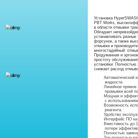
Установка HyperSWASH
PBT Works, высокоэфф
в области отмывки тра
Обладает непревзойден
устанавливать разные 
форсунок, а также выс
отмывки и производите
многостадийный: отмыв
Продуманная и эргоном
простоту обслуживания
установки. Полностью 
снижает расход отмыво
Автоматический к
жидкости.
Линейное прямое
промывки всей по
Мощная и эффект
с использование
Возможность исп
реагента.
Удобство эксплуа
Интерфейс ПО на 
Вместимость до 1
потери эффектив
Полностью замкну
Три полностью ра