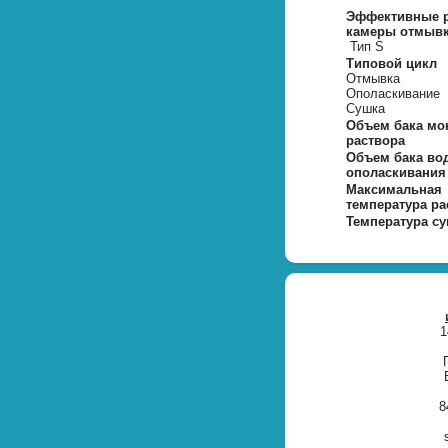
Эффективные 
камеры отмывк
Тип S
Типовой цикл
Отмывка
Ополаскивание
Сушка
Объем бака мо
раствора
Объем бака во
ополаскивания
Максимальная
температура ра
Температура с
1
8