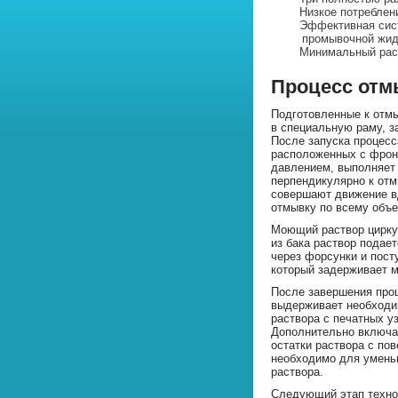
Низкое потреблен
Эффективная сис
промывочной жид
Минимальный расх
Процесс отм
Подготовленные к отм
в специальную раму, з
После запуска процесс
расположенных с фрон
давлением, выполняет
перпендикулярно к от
совершают движение в
отмывку по всему объе
Моющий раствор циркул
из бака раствор подае
через форсунки и посту
который задерживает м
После завершения про
выдерживает необходи
раствора с печатных уз
Дополнительно включа
остатки раствора с пов
необходимо для умень
раствора.
Следующий этап техно