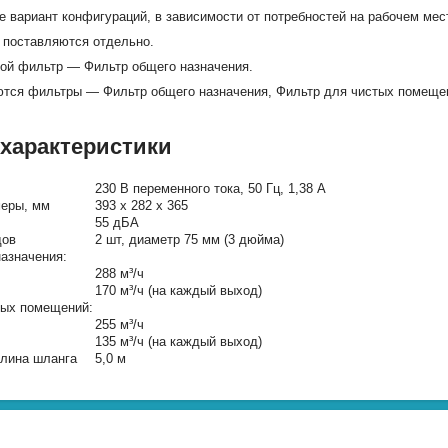
вариант конфигураций, в зависимости от потребностей на рабочем мес
поставляются отдельно.
ой фильтр — Фильтр общего назначения.
тся фильтры — Фильтр общего назначения, Фильтр для чистых помещен
 характеристики
230 В переменного тока, 50 Гц, 1,38 А
меры, мм
393 x 282 x 365
55 дБА
дов
2 шт, диаметр 75 мм (3 дюйма)
азначения:
288 м³/ч
170 м³/ч (на каждый выход)
тых помещений:
255 м³/ч
135 м³/ч (на каждый выход)
лина шланга
5,0 м