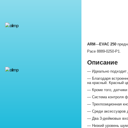
ARM
—
EVAC 250
предна
Pace 8889-0250-P1.
Описание
— Идеально подходит 
— Благодаря встроенно
на красный. Красный ц
— Кроме того, датчики
— Система контроля фи
— Трехпозиционная кно
— Среди аксессуаров 
— Два 3-дюймовых вхо
— Низкий уровень шума