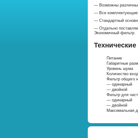
— Возможны различные 
— Все комплектующие 
— Стандартный основн
— Отдельно поставляю
Экономичный фильтр.
Технические
Питание
Габаритные раз
Уровень шума
Количество вхо
Фильтр общего н
— одинарный
— двойной
Фильтр для чис
— одинарный
— двойной
Максимальная д