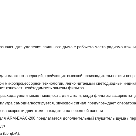
значен для удаления паяльного дыма с рабочего места радиомонтажник
для сложных операций, требующих высокой производительности и непре
й микропроцессорной технологии, легко читаемый светодиодный индикат
вет означает необходимость замены фильтра.
 расхода увеличивают мощность двигателя, когда фильтры засоряются 
льтра самодиагностируется, звуковой сигнал предупреждает оператора,
пка скорости двигателя находится на передней панели.
для ARM-EVAC-200 предлагается дополнительный глушитель шума / пер
да.
 (55 дБА).