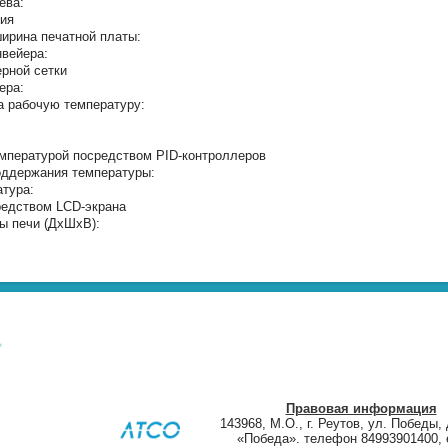
ева:
ния
ирина печатной платы:
нвейера:
рной сетки
ера:
а рабочую температуру:
емпературой посредством PID-контроллеров
оддержания температуры:
тура:
редством LCD-экрана
ы печи (ДхШхВ):
Правовая информация
143968, М.О., г. Реутов, ул. Победы, 
«Победа». телефон 84993901400, e