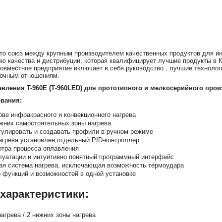
о союз между крупным производителем качественных продуктов для инд
лю качества и дистрибуции, которая квалифицирует лучшие продукты в К
совместное предприятие включает в себя руководство , лучшие технологи
ночным отношениям.
вления T-960E (Т-960LED) для прототипного и мелкосерийного прои
вания:
ове инфракрасного и конвекционного нагрева
ижних самостоятельных зоны нагрева
гулировать и создавать профили в ручном режиме
агрева установлен отдельный PID-контроллер
отра процесса оплавления
луатации и интуитивно понятный программный интерфейс
ая система нагрева, исключающая возможность термоудара
 функций и возможностей в одной установке
 характеристики:
нагрева / 2 нижних зоны нагрева