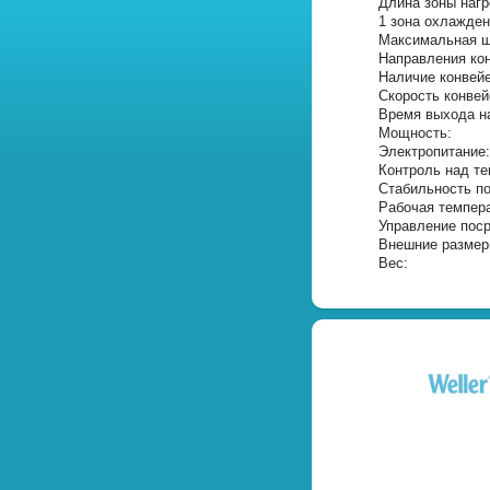
Длина зоны нагр
1 зона охлажде
Максимальная ш
Направления ко
Наличие конвейе
Скорость конвей
Время выхода н
Мощность:
Электропитание:
Контроль над т
Стабильность п
Рабочая темпера
Управление пос
Внешние размер
Вес: