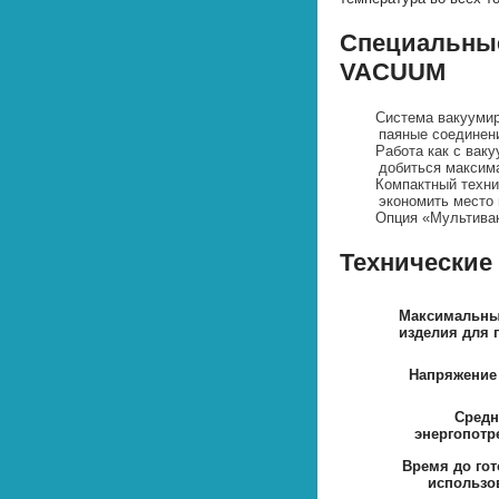
Специальны
VACUUM
Система вакуумир
паяные соединени
Работа как с ваку
добиться максима
Компактный техни
экономить место 
Опция «Мультива
Технические
Максимальны
изделия для 
Напряжение
Средн
энергопотр
Время до гот
использо