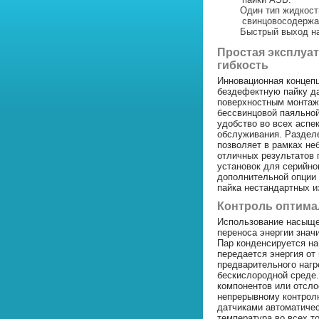
Один тип жидкост
свинцовосодержа
Быстрый выход на
Простая эксплуа
гибкость
Инновационная концеп
бездефектную пайку д
поверхностным монтаж
бессвинцовой паяльно
удобство во всех аспе
обслуживания. Раздел
позволяет в рамках не
отличных результатов 
установок для серийно
дополнительной опции 
пайка нестандартных и
Контроль оптима
Использование насыщен
переноса энергии знач
Пар конденсируется на
передается энергия от
предварительного нагре
бескислородной среде.
компонентов или отсл
непрерывному контрол
датчиками автоматичес
температура во всех т