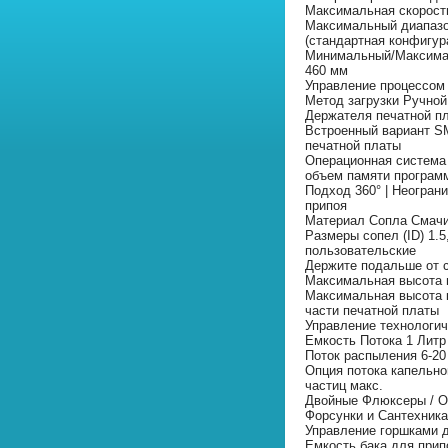
Максимальная скорость
Максимальный диапазон
(стандартная конфигур
Минимальный/Максимал
460 мм
Управление процессом
Метод загрузки Ручной
Держателя печатной п
Встроенный вариант S
печатной платы
Операционная система 
объем памяти програм
Подход 360° | Неогран
припоя
Материал Сопла Смач
Размеры сопел (ID) 1.5, 
пользовательские
Держите подальше от с
Максимальная высота 
Максимальная высота к
части печатной платы
Управление технологи
Емкость Потока 1 Литр
Поток распыления 6-20
Опция потока капельной
частиц макс.
Двойные Флюксеры / О
Форсунки и Сантехника
Управление горшками 
Емкость бака для припо