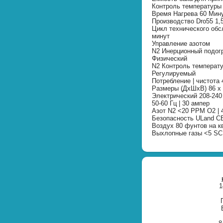
Контроль температуры 
Время Нагрева 60 Мин
Производство Dro55 1,5
Цикл технического обс
минут
Управление азотом
N2 Инерционный подог
Физический
N2 Контроль температу
Регулируемый
Потребление | чистот
Размеры (ДхШхВ) 86 x 7
Электрический 208-240 
50-60 Гц | 30 ампер
Азот N2 <20 PPM O2 |
Безопасность ULand CE
Воздух 80 фунтов на 
Выхлопные газы <5 S
1