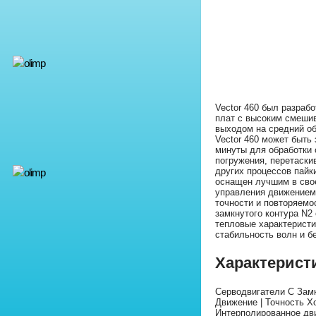
Vector 460 был разраб
плат с высоким смеши
выходом на средний об
Vector 460 может быть
минуты для обработки
погружения, перетаски
других процессов пайки
оснащен лучшим в сво
управления движением 
точности и повторяемо
замкнутого контура N2
тепловые характеристи
стабильность волн и б
Характерист
Серводвигатели С Зам
Движение | Точность Хо
Интерполированное дв