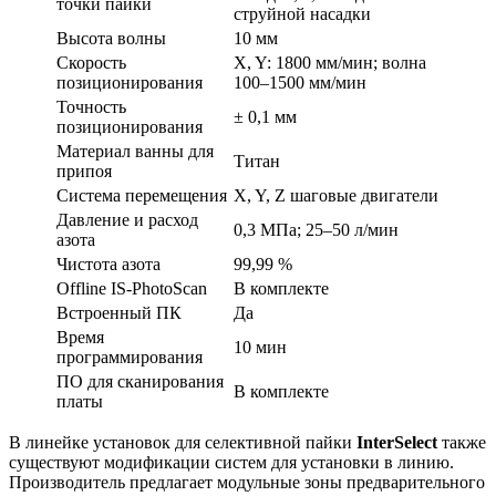
точки пайки
струйной насадки
Высота волны
10 мм
Скорость
X, Y: 1800 мм/мин; волна
позиционирования
100–1500 мм/мин
Точность
± 0,1 мм
позиционирования
Материал ванны для
Титан
припоя
Система перемещения
X, Y, Z шаговые двигатели
Давление и расход
0,3 МПа; 25–50 л/мин
азота
Чистота азота
99,99 %
Offline IS-PhotoScan
В комплекте
Встроенный ПК
Да
Время
10 мин
программирования
ПО для сканирования
В комплекте
платы
В линейке установок для селективной пайки
InterSelect
также
существуют модификации систем для установки в линию.
Производитель предлагает модульные зоны предварительного