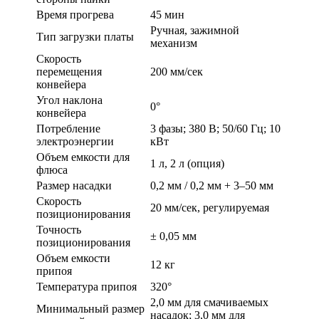
Время прогрева
45 мин
Ручная, зажимной
Тип загрузки платы
механизм
Скорость
перемещения
200 мм/сек
конвейера
Угол наклона
0°
конвейера
Потребление
3 фазы; 380 В; 50/60 Гц; 10
электроэнергии
кВт
Объем емкости для
1 л, 2 л (опция)
флюса
Размер насадки
0,2 мм / 0,2 мм + 3–50 мм
Скорость
20 мм/сек, регулируемая
позиционирования
Точность
± 0,05 мм
позиционирования
Объем емкости
12 кг
припоя
Температура припоя
320°
2,0 мм для смачиваемых
Минимальный размер
насадок; 3,0 мм для