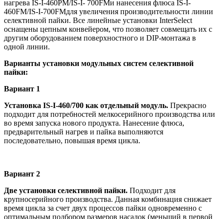
нагрева IS-I-460PM/IS-I- 700FMи нанесения флюса IS-I-
460FM/IS-I-700FMдля увеличения производительности линии
селективной пайки. Все линейные установки InterSelect
оснащены цепным конвейером, что позволяет совмещать их с
другим оборудованием поверхностного и DIP-монтажа в
одной линии.
Варианты установки модульных систем селективной
пайки:
Вариант 1
Установка IS-I-460/700 как отдельный модуль.
Прекрасно
подходит для потребностей мелкосерийного производства или
во время запуска нового продукта. Нанесение флюса,
предварительный нагрев и пайка выполняются
последовательно, повышая время цикла.
Вариант 2
Две установки селективной пайки.
Подходит для
крупносерийного производства. Данная комбинация снижает
время цикла за счет двух процессов пайки одновременно с
оптимальным подбором размеров насадок (меньший в первой