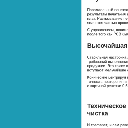
Параллельный понижат
результаты печатания 
плат. Размазывание пе
является частью прошл
С управлением, пониж
после того как PCB бы
Высочайшая 
Стабильная настройка 
требований выполнения
продукции. Это также о
вступают мельчайшие с
Конические центрируя
точность повторения и
с картиной решетки 0.
Техническое
чистка
И трафарет, и сам рак