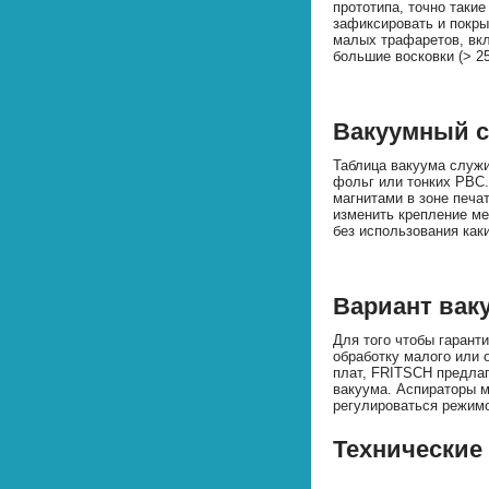
прототипа, точно таки
зафиксировать и покр
малых трафаретов, вк
большие восковки (> 2
Вакуумный с
Таблица вакуума служи
фольг или тонких PBC.
магнитами в зоне печа
изменить крепление ме
без использования как
Вариант вак
Для того чтобы гарант
обработку малого или
плат, FRITSCH предлаг
вакуума. Аспираторы м
регулироваться режим
Технические