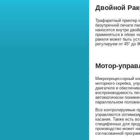
Двойной Рак
Трафаретный принтер 
безупречной печати па
наносится внутри двой
применяться в обоих н
ракеля может быть уст
регулируем от 45° до 9
Мотор-управ
Микропроцессорный ко
моторного скребка, уп
двигателя и обеспечив
воспроизводимость печ
автоматически пониже
параллельном положен
Все контролируемые п
управляются оптимизи
касания. Также есть в
специфичных для проду
производство может на
согласованной програ