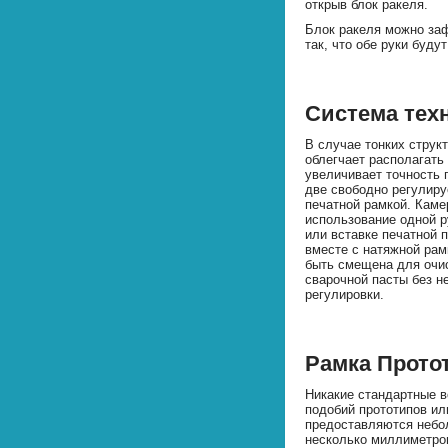
открыв блок ракеля.
Блок ракеля можно за
так, что обе руки буду
Система тех
В случае тонких структ
облегчает располагать
увеличивает точность 
две свободно регулир
печатной рамкой. Кам
использование одной р
или вставке печатной 
вместе с натяжной рам
быть смещена для очис
сварочной пасты без н
регулировки.
Рамка Прото
Никакие стандартные в
подобий прототипов ил
предоставляются небо
несколько миллиметров