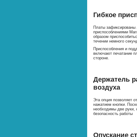
Гибкое прис
Платы зафиксированы 
приспособлениями Маг
образом приспособитьс
течении немного секун
Приспособления и под
включают печатание пл
стороне.
Держатель р
воздуха
Эта опция позволяет о
нажатием кнопки. Поск
необходимы две руки,
безопасность работы
Опускание с