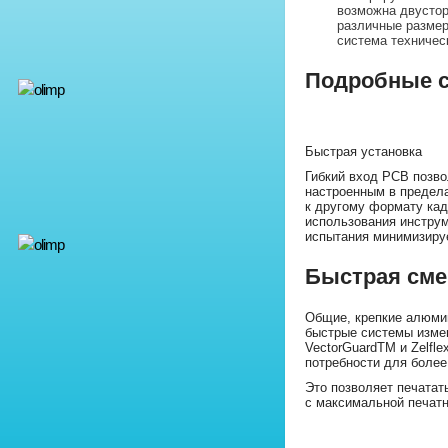
возможна двустор
различные разме
система техничес
Подробные 
Быстрая установка
Гибкий вход PCB позво
настроенным в предела
к другому формату кад
использования инструм
испытания минимизируе
Быстрая сме
Общие, крепкие алюми
быстрые системы измен
VectorGuardTM и Zelfl
потребности для боле
Это позволяет печатат
с максимальной печатн