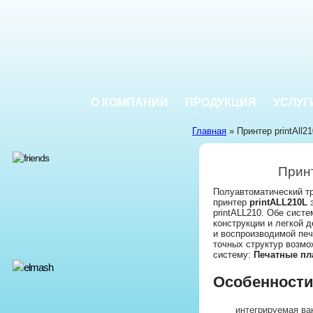
О КОМПАНИИ
ПРОДУКЦИЯ
УСЛУГ
Главная
» Принтер printAll2
Принт
Полуавтоматический т
принтер
printALL210L
э
printALL210. Обе сист
конструкции и легкой 
и воспроизводимой печ
точных структур возмо
систему:
Печатные пл
Особенности
интегрируемая ва