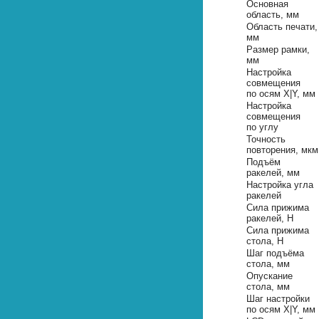
Основная
область, мм
Область печати,
мм
Размер рамки,
мм
Настройка
совмещения
по осям X|Y, мм
Настройка
совмещения
по углу
Точность
повторения, мкм
Подъём
ракелей, мм
Настройка угла
ракелей
Сила прижима
ракелей, Н
Сила прижима
стола, Н
Шаг подъёма
стола, мм
Опускание
стола, мм
Шаг настройки
по осям X|Y, мм