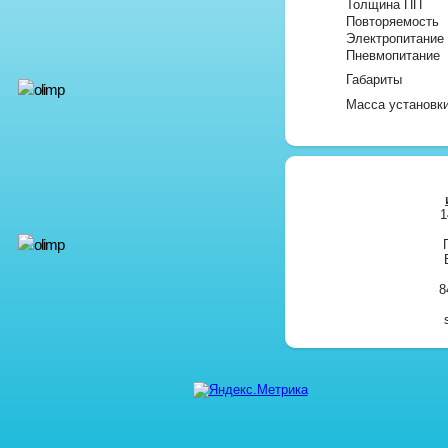
Толщина ПП
Повторяемость
Электропитание
Пневмопитание
Габариты
Масса установк
1
8