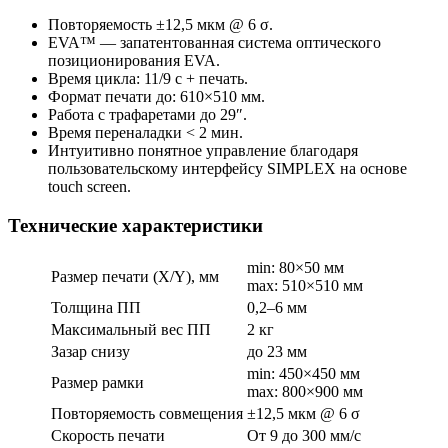
Повторяемость ±12,5 мкм @ 6 σ.
EVA™ — запатентованная система оптического
позиционирования EVA.
Время цикла: 11/9 с + печать.
Формат печати до: 610×510 мм.
Работа с трафаретами до 29″.
Время переналадки < 2 мин.
Интуитивно понятное управление благодаря
пользовательскому интерфейсу SIMPLEX на основе
touch screen.
Технические характеристики
min: 80×50 мм
Размер печати (X/Y), мм
max: 510×510 мм
Толщина ПП
0,2–6 мм
Максимальный вес ПП
2 кг
Зазар снизу
до 23 мм
min: 450×450 мм
Размер рамки
max: 800×900 мм
Повторяемость совмещения
±12,5 мкм @ 6 σ
Скорость печати
От 9 до 300 мм/с