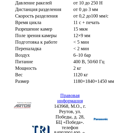
Давление ракелей
от 10 до 250 Н
Дистанция разделения
от 0 до 3 мм
Скорость разделения
от 0,2 до100 мм/с
Время цикла
11 с + печать
Разрешение камер
15 мкм
Поле зрения камеры
12×9 мм
Подготовка к работе
< 5 мин
Переналадка
< 2 мин
Воздух
6–10 бар
Питание
400 В, 50/60 Гц
Мощность
2 кг
Вес
1120 кг
Размер
1180×1840×1450 мм
Правовая
информация
143968, М.О., г.
Реутов, ул.
Победы, д. 28,
БЦ «Победа».
телефон
84993901400, e-