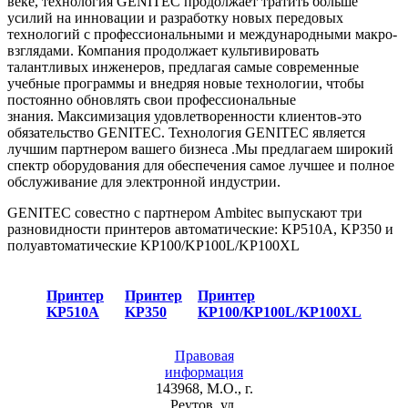
веке, технология GENITEC продолжает тратить больше
усилий на инновации и разработку новых передовых
технологий с профессиональными и международными макро-
взглядами. Компания продолжает культивировать
талантливых инженеров, предлагая самые современные
учебные программы и внедряя новые технологии, чтобы
постоянно обновлять свои профессиональные
знания. Максимизация удовлетворенности клиентов-это
обязательство GENITEC. Технология GENITEC является
лучшим партнером вашего бизнеса .Мы предлагаем широкий
спектр оборудования для обеспечения самое лучшее и полное
обслуживание для электронной индустрии.
GENITEC совестно с партнером Ambitec выпускают три
разновидности принтеров автоматические: KP510A, KP350 и
полуавтоматические KP100/KP100L/KP100XL
Принтер
Принтер
Принтер
KP510A
KP350
KP100/KP100L/KP100XL
Правовая
информация
143968, М.О., г.
Реутов, ул.