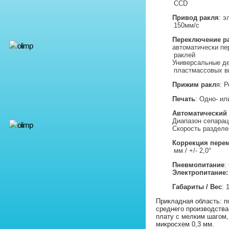
CCD
Привод ракля
: э
150мм/с
Переключение р
автоматически пе
раклей
Универсальные д
пластмассовых 
Прижим ракл
я: 
Печать
: Одно- ил
Автоматический 
Диапазон сепарац
Скорость разделе
Коррекция перем
мм / +/- 2,0°
Пневмопитание
:
Электропитание:
Габариты / Вес
: 
Прикладная область: 
среднего производства
плату с мелким шагом
микросхем 0,3 мм.