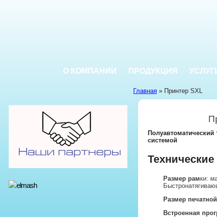
О КОМПАНИИ
ПРОДУКЦИЯ
УСЛУГ
Главная
» Принтер SXL
П
Полуавтоматический 
системой
Технические
Размер рам
ки: м
Быстронатягиваю
Размер печатной
Встроенная прог