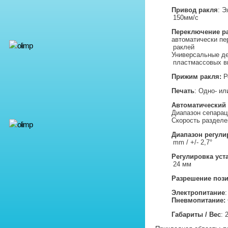
Привод ракля
: Э
150мм/с
Переключение р
автоматически пе
раклей
Универсальные д
пластмассовых 
Прижим ракля:
Р
Печать
: Одно- ил
Автоматический 
Диапазон сепарац
Скорость разделе
Диапазон регулир
mm / +/- 2,7°
Регулировка уст
24 мм
Разрешение поз
Электропитание
:
Пневмопитание:
Габариты / Вес
: 