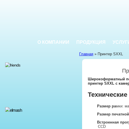
О КОМПАНИИ
ПРОДУКЦИЯ
УСЛУГ
Главная
» Принтер SXXL
Пр
Широкоформатный
п
принтер SXXL
с
каме
Технические
Размер ра
мки: ма
Размер печатной
Встроенная прог
CCD