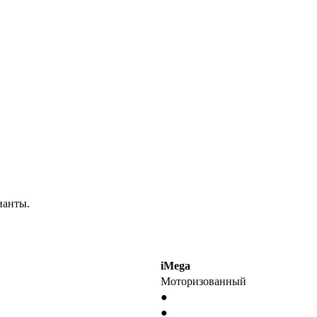
ианты.
iMega
Моторизованный
●
●