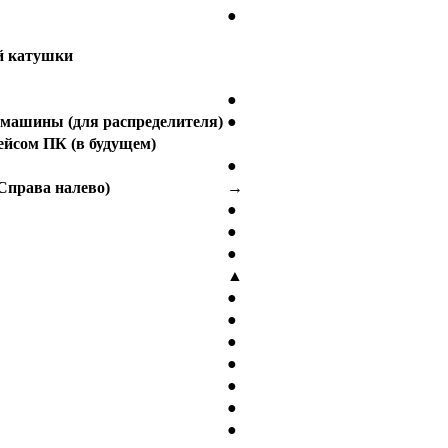
●
й
катушки
●
машины
(
для
распределителя
)
●
ейсом
ПК
(
в
будущем
)
●
Справа
налево
)
→
●
●
●
▲
●
●
●
●
●
●
●