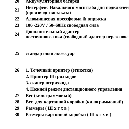
20
Аккумуляторная
батарея
Интерфейс
Навального
масштаба
для
подключен
21
(
производство
заказа
)
22
Алюминиевая
прессформа
&
впрыска
23
100~220V / 50~60Hz
свободная
сила
Дополнительный
адаптер
24
постоянного
тока
(
свободный
адаптер
переключе
25
стандартный
аксессуар
26
1.
Точечный
принтер
(
этикетка
)
2. Принтер Штрихкодов
3. сканер штрихкода
4. Ножной режим дистанционного управления
27
Вес
(
килограммовый
)
28
Вес
для
картонной
коробки
(
килограммовый
)
29
Размеры
(
Ш
х
г
х
в
)
30
Размеры
картонной
коробки
(
Ш
х
г
х
в
)