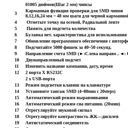
01005 дюймов(Шаг 2 мм) чипсы
Карманная
функция
проверки
для
SMD
чипов
3
8,12,16,24
мм
~ 48
мм
шаги
для
черной
карманно
4
Отметьте
точку
на
осевой
,
Радиальной
ленте
5
Память
для
подсчета
количества
6
Булавка
нет
.
характеристика
для
использования
7
Обновление
программного
обеспечения
с
интерф
8
Подсчитайте
5000
фишек
за
40~50
секунд
.
9
Направление
счета
SMD (
►
:
Слева
направо
,
◄
:
10
Двунаправленный
подсчет
11
Изменить
название
компании
,
дату
,
время
12
2
порта
X RS232C
2 x USB-порта
13
Режим
подсветки
клавиш
на
клавиатуре
14
Установите
тангаж
SMD (4~80mm
с
20steps)
15
Автоматический
режим
выравнивания
16
Автоматический
режим
сна
питания
. (20
мин
)
17
Отрегулируйте
звуковой
сигнал
18
Отрегулируйте
контрастность
ЖК
—
дисплея
19
Антистатический
соединитель