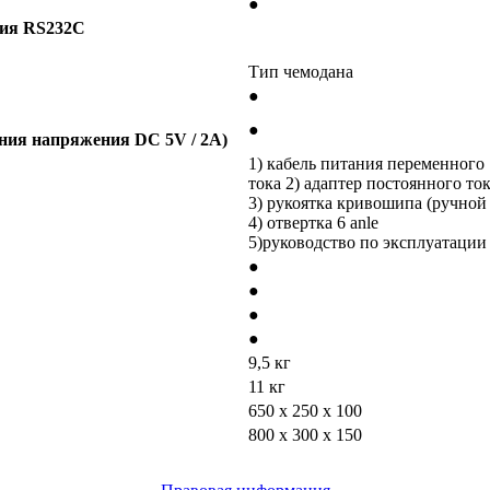
●
ия
RS232C
Тип чемодана
●
●
ния
напряжения
DC 5V / 2A)
1) кабель питания переменного
тока 2) адаптер постоянного ток
3) рукоятка кривошипа (ручной
4) отвертка 6 anle
5)руководство по эксплуатации
●
●
●
●
9,5 кг
11 кг
650 x 250 x 100
800 х 300 х 150