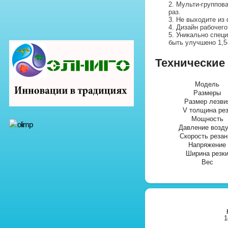
Мульти-группова
раз.
Не выходите из 
Дизайн рабочего
Уникально специ
быть улучшено 1,5-
Технические
Модель
Размеры
Размер лезви
V толщина ре
Мощность
Давление возд
Скорость резан
Напряжение
Ширина резк
Вес
1