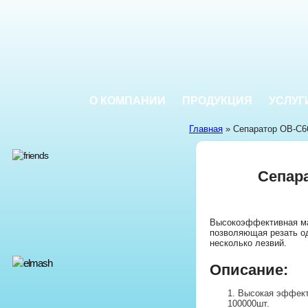
О КОМПАНИИ
ПРОДУКЦИЯ
УСЛУГ
Главная
» Сепаратор OB-C6
Сепар
Высокоэффективная м
позволяющая резать од
несколько лезвий.
Описание:
Высокая эффект
100000шт.