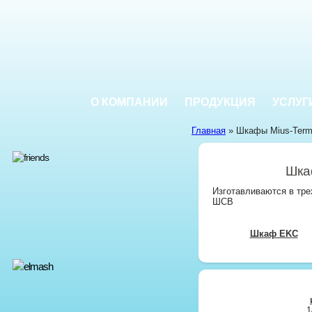
О КОМПАНИИ
ПРОДУКЦИЯ
УСЛУГ
Главная
» Шкафы Mius-Ter
Шка
Изготавливаются в тре
ШСВ
Шкаф EKC
1